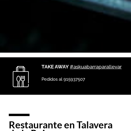
Ver carta
TAKE AWAY
#askuabarraparallevar
¿Dónde estamos?
Pedidos al 915937507
Restaurante en Talavera