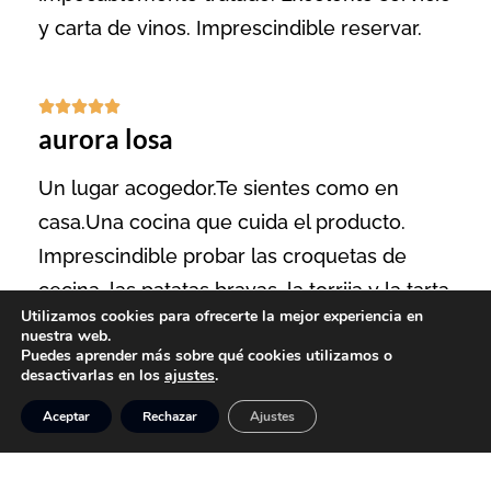
y carta de vinos. Imprescindible reservar.





aurora losa
Un lugar acogedor.Te sientes como en
casa.Una cocina que cuida el producto.
Imprescindible probar las croquetas de
cecina, las patatas bravas, la torrija y la tarta
Utilizamos cookies para ofrecerte la mejor experiencia en
de queso.
nuestra web.
Puedes aprender más sobre qué cookies utilizamos o
desactivarlas en los
ajustes
.





Aceptar
Rechazar
Ajustes
OSCAR El Bravero
Un lugar de ivel, con una cocina moderna,