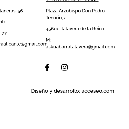
aneras, 56
Plaza Arzobispo Don Pedro
Tenorio, 2
nte
45600 Talavera de la Reina
 77
M:
raalicante@gmail.com
askuabarratalavera@gmail.com
Diseño y desarrollo:
acceseo.com