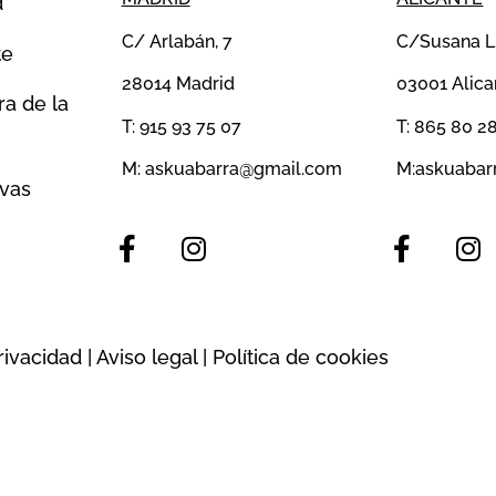
d
C/ Arlabán, 7
C/Susana Ll
te
28014 Madrid
03001 Alica
ra de la
T:
915 93 75 07
T:
865 80 28
M:
askuabarra@gmail.com
M:
askuabar
rvas
rivacidad
|
Aviso legal
|
Política de cookies